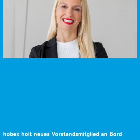
hobex holt neues Vorstandsmitglied an Bord