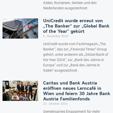
Italien, Rumänien, Serbien und den
Niederlanden ausgezeichnet.
UniCredit wurde erneut von
„The Banker” zur „Global Bank
of the Year“ gekürt
5. Dezember 2024
UniCredit wurde vom Fachmagazin „The
Banker“, das zur „Financial Times”-Group
gehört, unter anderem als „Global Bank of
the Year 2024“, zur „Bank des Jahres in
Europa“ und zur „Bank des Jahres in
Italien“ ausgezeichnet.
Caritas und Bank Austria
eröffnen neues Lerncafé in
Wien und feiern 30 Jahre Bank
Austria Familienfonds
23. Oktober 2024
Gemeinsames Engagement für mehr