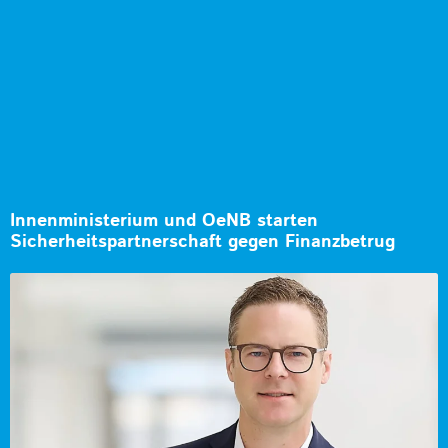
Innenministerium und OeNB starten
Sicherheitspartnerschaft gegen Finanzbetrug