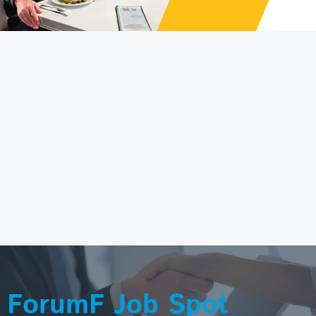
ForumF Job Spot