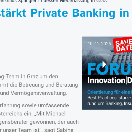
Bankhaus Spängler in dessen Niederlassung in Graz.
tärkt Private Banking in
ing-Team in Graz um den
immt die Betreuung und Beratung
e und Vermögensverwaltung.
nerfahrung sowie umfassende
terreichs ein. „Mit Michael
ögensberater gewonnen, der auch
r unser Team ist“, sagt Sabine