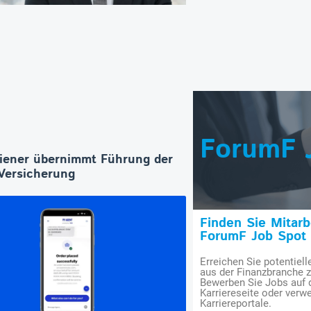
ForumF 
iener übernimmt Führung der
ersicherung
Finden Sie Mitar
ForumF Job Spot
Erreichen Sie potentiell
aus der Finanzbranche 
Bewerben Sie Jobs auf
Karriereseite oder verwe
Karriereportale.