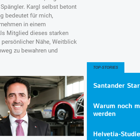
Spängler. Kargl selbst betont
g bedeutet für mich,
ernehmen in einem
ls Mitglied dieses starken
 persönlicher Nähe, Weitblick
inweg zu bewahren und
TOP-STORIES
Santander Star
Warum noch me
werden
Helvetia-Studi