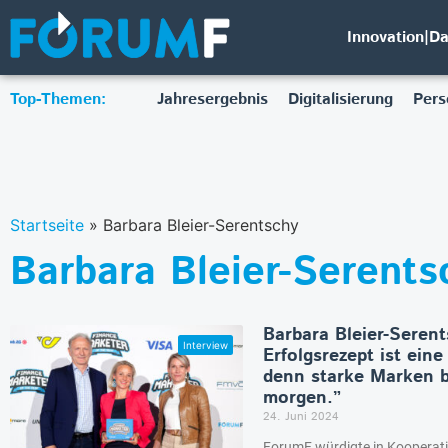
Innovation|D
Top-Themen:
Jahresergebnis
Digitalisierung
Pers
Startseite
»
Barbara Bleier-Serentschy
Barbara Bleier-Serents
Barbara Bleier-Seren
Erfolgsrezept ist eine 
denn starke Marken b
morgen.”
24. Juni 2024
ForumF würdigte in Kooperat