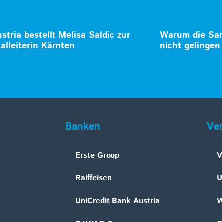
stria bestellt Melisa Saldic zur
Warum die San
alleiterin Kärnten
nicht gelingen
Banken
Ve
Erste Group
V
Raiffeisen
U
UniCredit Bank Austria
W