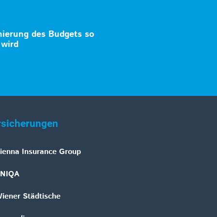
ierung des Budgets so
 wird
rsicherungen
ienna Insurance Group
NIQA
iener Städtische