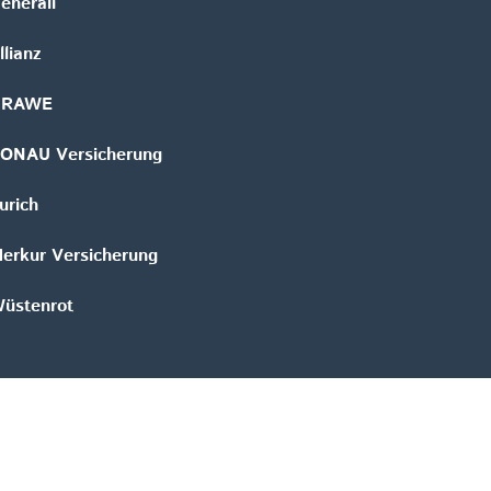
enerali
llianz
GRAWE
ONAU Versicherung
urich
erkur Versicherung
üstenrot