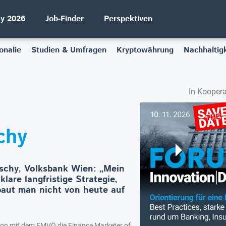
ay 2026
Job-Finder
Perspektiven
onalie
Studien & Umfragen
Kryptowährung
Nachhaltigk
In Koopera
chy
tschy, Volksbank Wien: „Mein
klare langfristige Strategie,
aut man nicht von heute auf
ion mit dem FMVÖ die Finance Marketer of