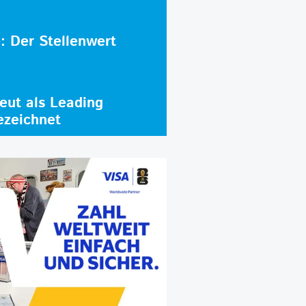
e: Der Stellenwert
ut als Leading
ezeichnet