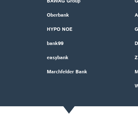
BAWAG Group
G
Oberbank
A
HYPO NOE
bank99
D
easybank
Z
Marchfelder Bank
M
W