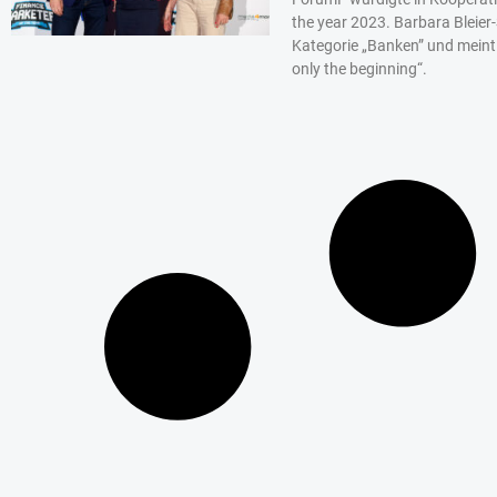
the year 2023. Barbara Bleier
Kategorie „Banken” und meint 
only the beginning“.