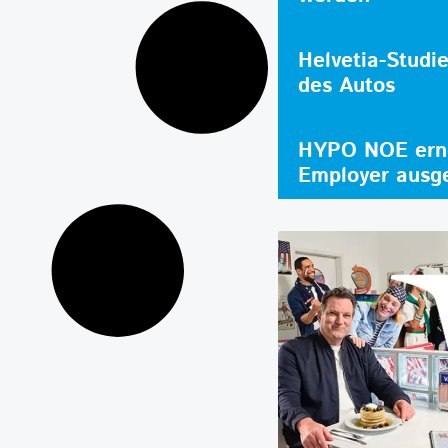
Helvetia-Studi
des Autos
HYPO NOE erne
Employer ausg