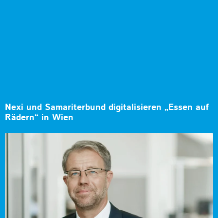
Nexi und Samariterbund digitalisieren „Essen auf
Rädern“ in Wien