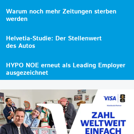
Warum noch mehr Zeitungen sterben
werden
Helvetia-Studie: Der Stellenwert
des Autos
HYPO NOE erneut als Leading Employer
ausgezeichnet