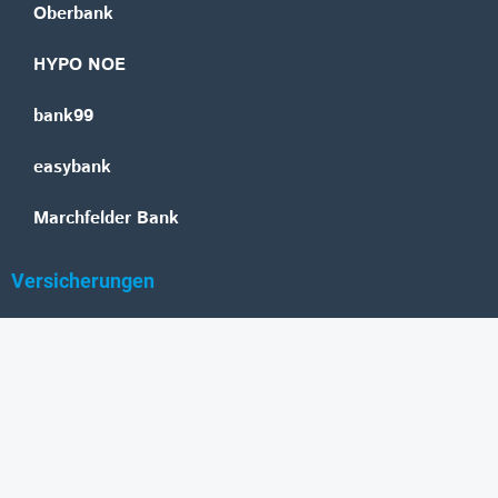
Oberbank
HYPO NOE
bank99
easybank
Marchfelder Bank
Versicherungen
Vienna Insurance Group
UNIQA
Wiener Städtische
Generali