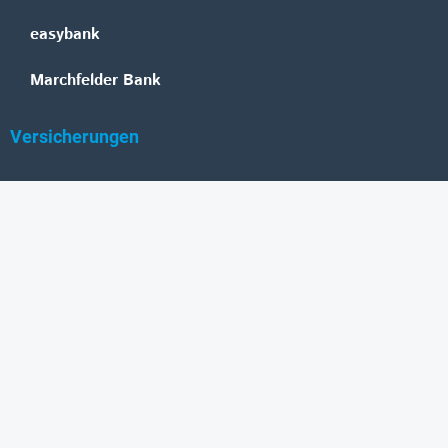
easybank
Marchfelder Bank
Versicherungen
Vienna Insurance Group
UNIQA
Wiener Städtische
Generali
Allianz
GRAWE