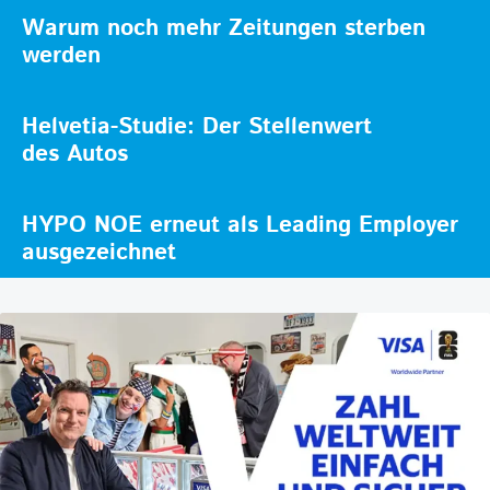
Warum noch mehr Zeitungen sterben
werden
Helvetia-Studie: Der Stellenwert
des Autos
HYPO NOE erneut als Leading Employer
ausgezeichnet