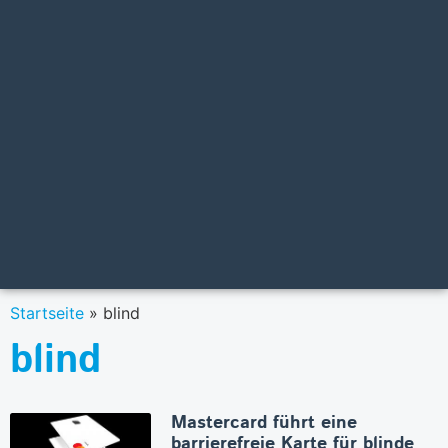
Startseite
»
blind
blind
Mastercard führt eine
barrierefreie Karte für blinde