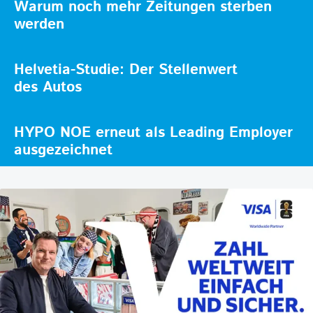
Warum noch mehr Zeitungen sterben
werden
Helvetia-Studie: Der Stellenwert
des Autos
HYPO NOE erneut als Leading Employer
ausgezeichnet