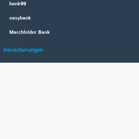
bank99
easybank
Marchfelder Bank
Versicherungen
Vienna Insurance Group
UNIQA
Wiener Städtische
Generali
Allianz
GRAWE