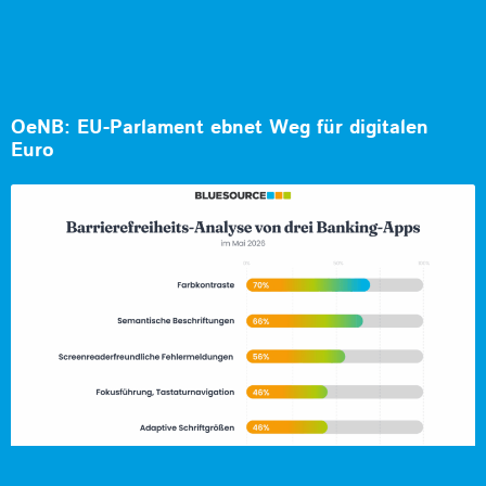
OeNB: EU-Parlament ebnet Weg für digitalen
Euro