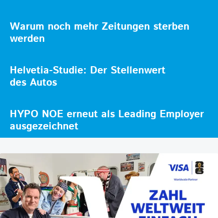
Warum noch mehr Zeitungen sterben
werden
Helvetia-Studie: Der Stellenwert
des Autos
HYPO NOE erneut als Leading Employer
ausgezeichnet