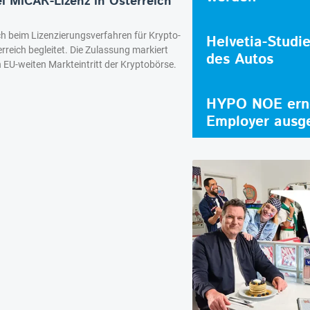
ei MiCAR-Lizenz in Österreich
ch beim Lizenzierungsverfahren für Krypto-
Helvetia-Studi
rreich begleitet. Die Zulassung markiert
des Autos
n EU-weiten Markteintritt der Kryptobörse.
HYPO NOE erne
Employer ausg