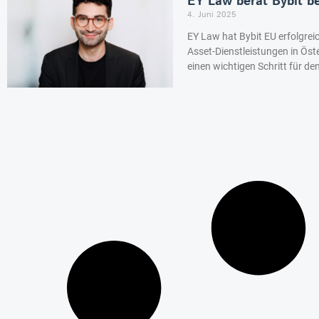
EY Law berät Bybit b
4. Juni 2025
EY Law hat Bybit EU erfolgrei
Asset-Dienstleistungen in Öste
einen wichtigen Schritt für de