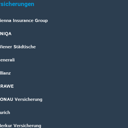
rsicherungen
ienna Insurance Group
NIQA
iener Städtische
enerali
llianz
GRAWE
ONAU Versicherung
urich
erkur Versicherung