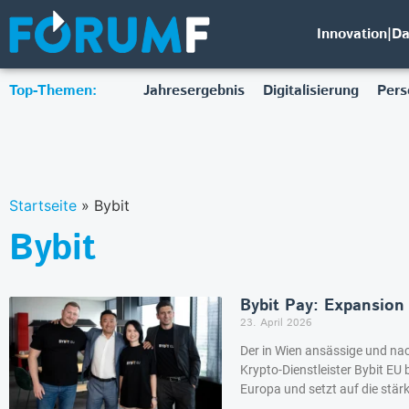
Innovation|D
Top-Themen:
Jahresergebnis
Digitalisierung
Pers
Startseite
»
Bybit
Bybit
Bybit Pay: Expansion
23. April 2026
Der in Wien ansässige und na
Krypto-Dienstleister Bybit EU
Europa und setzt auf die stärk