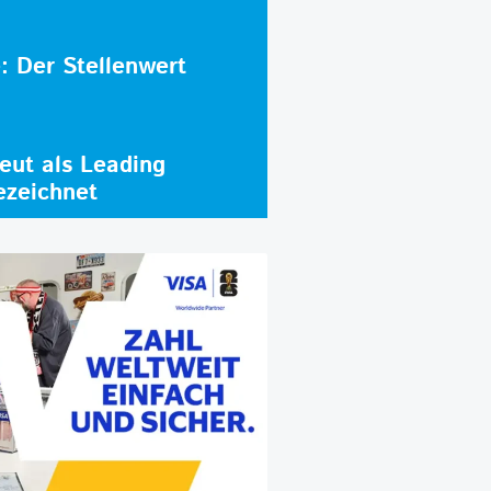
e: Der Stellenwert
ut als Leading
ezeichnet