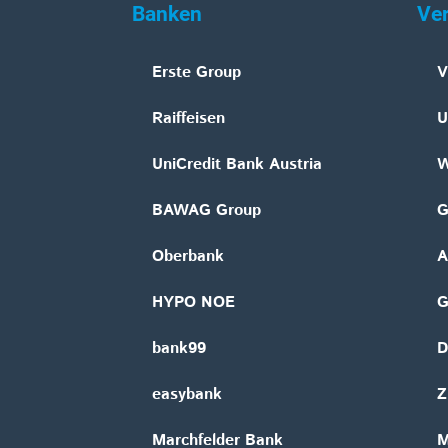
Banken
Ve
Erste Group
V
Raiffeisen
U
UniCredit Bank Austria
W
BAWAG Group
G
Oberbank
A
HYPO NOE
bank99
D
easybank
Z
Marchfelder Bank
M