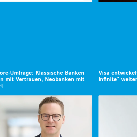
ore-Umfrage: Klassische Banken
Visa entwicke
n mit Vertrauen, Neobanken mit
Infinite“ weite
rt