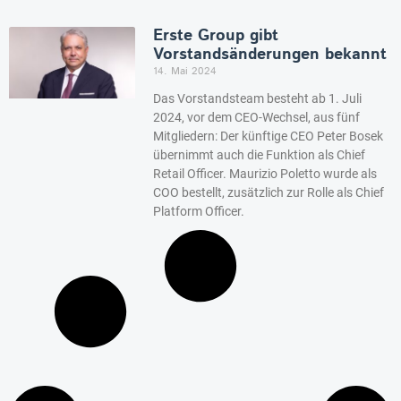
Erste Group gibt
Vorstandsänderungen bekannt
14. Mai 2024
Das Vorstandsteam besteht ab 1. Juli
2024, vor dem CEO-Wechsel, aus fünf
Mitgliedern: Der künftige CEO Peter Bosek
übernimmt auch die Funktion als Chief
Retail Officer. Maurizio Poletto wurde als
COO bestellt, zusätzlich zur Rolle als Chief
Platform Officer.