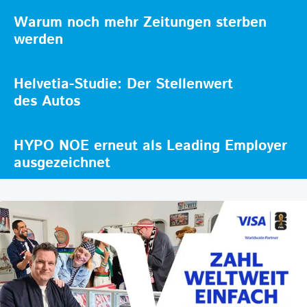
Warum noch mehr Zeitungen sterben
werden
Helvetia-Studie: Der Stellenwert
des Autos
HYPO NOE erneut als Leading Employer
ausgezeichnet