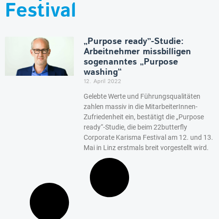
Festival
„Purpose ready”-Studie:
Arbeitnehmer missbilligen
sogenanntes „Purpose
washing“
12. April 2022
Gelebte Werte und Führungsqualitäten
zahlen massiv in die MitarbeiterInnen-
Zufriedenheit ein, bestätigt die „Purpose
ready“-Studie, die beim 22butterfly
Corporate Karisma Festival am 12. und 13.
Mai in Linz erstmals breit vorgestellt wird.