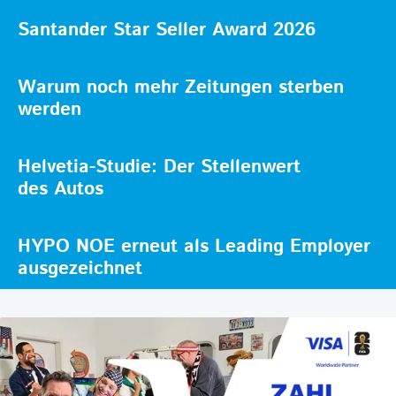
Santander Star Seller Award 2026
Warum noch mehr Zeitungen sterben
werden
Helvetia-Studie: Der Stellenwert
des Autos
HYPO NOE erneut als Leading Employer
ausgezeichnet