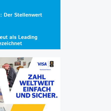
e: Der Stellenwert
ut als Leading
ezeichnet