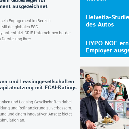
 dem Gütesiegel für
ment ausgezeichnet
Helvetia-Studi
r sein Engagement im Bereich
des Autos
 Mit der globalen ESG-
y unterstützt CRIF Unternehmen bei der
Darstellung ihrer
HYPO NOE erne
Employer ausg
ken und Leasinggesellschaften
 Kapitalnutzung mit ECAI-Ratings
anken und Leasing-Gesellschaften dabei
bildung und Refinanzierung zu verbessern.
rung und einem innovativen Ansatz bietet
 Simulation an.