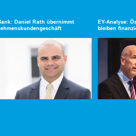
Bank: Daniel Rath übernimmt
EY-Analyse: Ös
nehmenskundengeschäft
bleiben finanzi