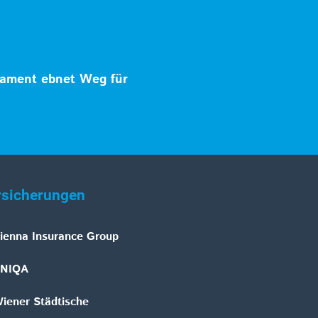
ament ebnet Weg für
rsicherungen
ienna Insurance Group
NIQA
iener Städtische