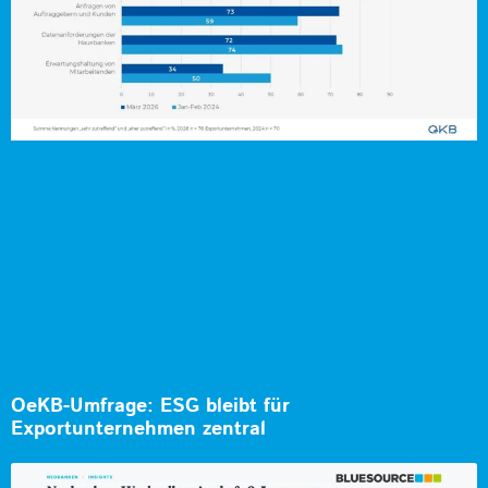
OeKB-Umfrage: ESG bleibt für
Exportunternehmen zentral