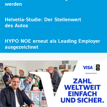
werden
Helvetia-Studie: Der Stellenwert
des Autos
HYPO NOE erneut als Leading Employer
ausgezeichnet