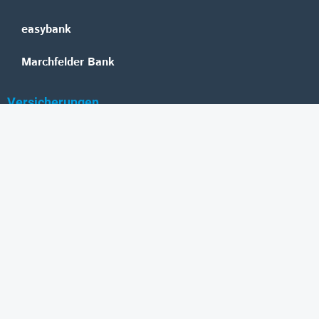
easybank
Marchfelder Bank
Versicherungen
Vienna Insurance Group
UNIQA
Wiener Städtische
Generali
Allianz
GRAWE