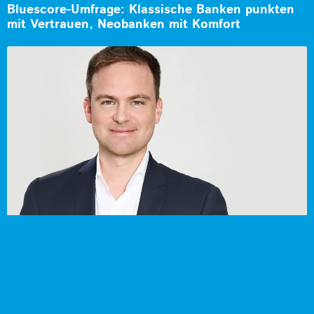
Bluescore-Umfrage: Klassische Banken punkten
mit Vertrauen, Neobanken mit Komfort