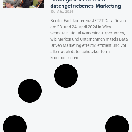
Strategien im Bereich
datengetriebenes Marketing
18. März 2024
Bei der Fachkonferenz JETZT Data Driven
am 23. und 24. April 2024 in Wien
vermitteln Digital-Marketing-ExpertInnen,
wie Marken und Unternehmen mittels Data
Driven Marketing effektiv, effizient und vor
allem auch datenschutzkonform
kommunizieren.