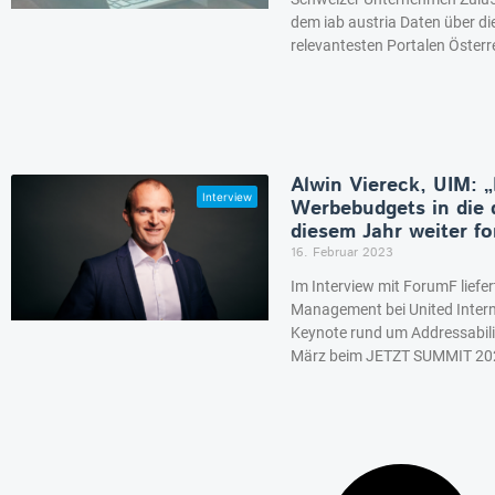
dem iab austria Daten über di
relevantesten Portalen Österre
Alwin Viereck, UIM: „
Werbebudgets in die d
diesem Jahr weiter fo
16. Februar 2023
Im Interview mit ForumF liefe
Management bei United Intern
Keynote rund um Addressabilit
März beim JETZT SUMMIT 202