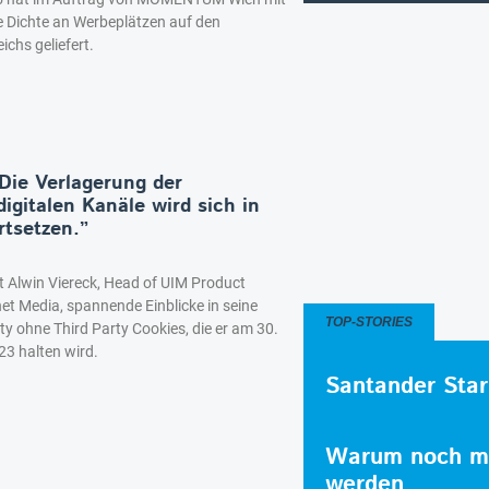
e Dichte an Werbeplätzen auf den
ichs geliefert.
Die Verlagerung der
igitalen Kanäle wird sich in
rtsetzen.”
rt Alwin Viereck, Head of UIM Product
et Media, spannende Einblicke in seine
TOP-STORIES
y ohne Third Party Cookies, die er am 30.
3 halten wird.
Santander Star
Warum noch me
werden