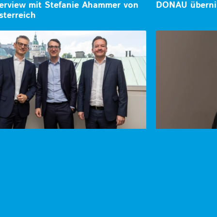
terview mit Stefanie Ahammer von
DONAU überni
sterreich