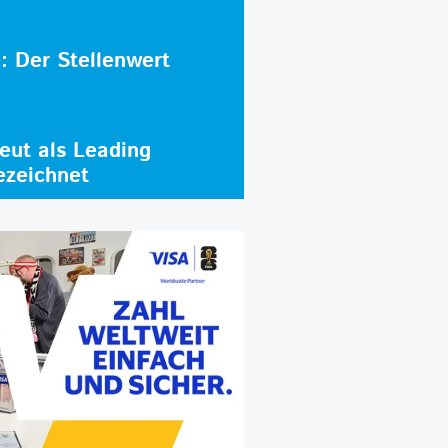
e: Der Stellenwert
ut als Leading
ezeichnet