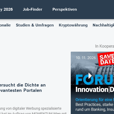
ay 2026
Job-Finder
Perspektiven
onalie
Studien & Umfragen
Kryptowährung
Nachhaltigk
In Koopera
ersucht die Dichte an
evantesten Portalen
ng von digitaler Werbung spezialisierte
5 hat im Auftrag von MOMENTUM Wien mit