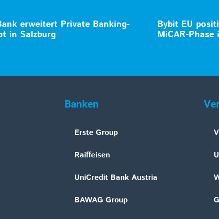
Bank erweitert Private Banking-
Bybit EU posit
t in Salzburg
MiCAR-Phase 
Banken
Ve
Erste Group
V
Raiffeisen
U
UniCredit Bank Austria
W
BAWAG Group
G