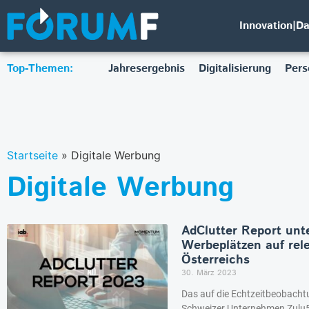
Innovation|D
Top-Themen:
Jahresergebnis
Digitalisierung
Pers
Startseite
»
Digitale Werbung
Digitale Werbung
AdClutter Report unt
Werbeplätzen auf rel
Österreichs
30. März 2023
Das auf die Echtzeitbeobachtu
Schweizer Unternehmen Zulu