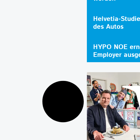
Helvetia-Studi
des Autos
HYPO NOE erne
Employer ausg