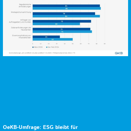
OeKB-Umfrage: ESG bleibt für