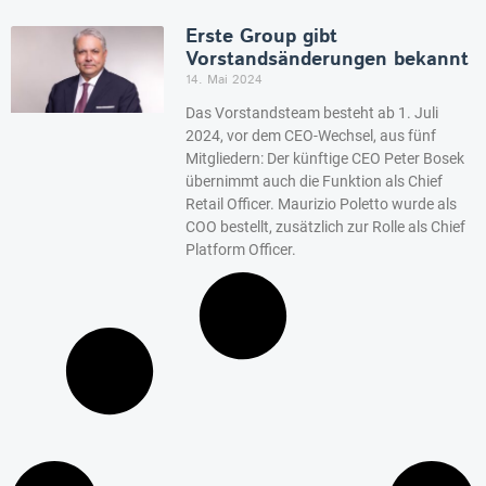
Erste Group gibt
Vorstandsänderungen bekannt
14. Mai 2024
Das Vorstandsteam besteht ab 1. Juli
2024, vor dem CEO-Wechsel, aus fünf
Mitgliedern: Der künftige CEO Peter Bosek
übernimmt auch die Funktion als Chief
Retail Officer. Maurizio Poletto wurde als
COO bestellt, zusätzlich zur Rolle als Chief
Platform Officer.