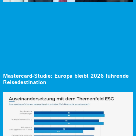
Mastercard-Studie: Europa bleibt 2026 führende
Reisedestination