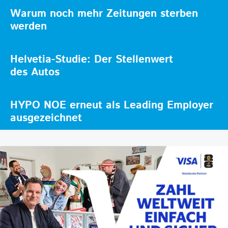
Warum noch mehr Zeitungen sterben
werden
Helvetia-Studie: Der Stellenwert
des Autos
HYPO NOE erneut als Leading Employer
ausgezeichnet