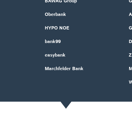
BAWAG Group
G
Oberbank
A
HYPO NOE
bank99
D
easybank
Z
Marchfelder Bank
M
W