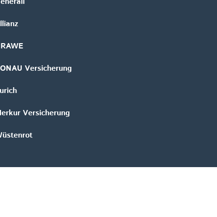
enerali
llianz
GRAWE
ONAU Versicherung
urich
erkur Versicherung
üstenrot