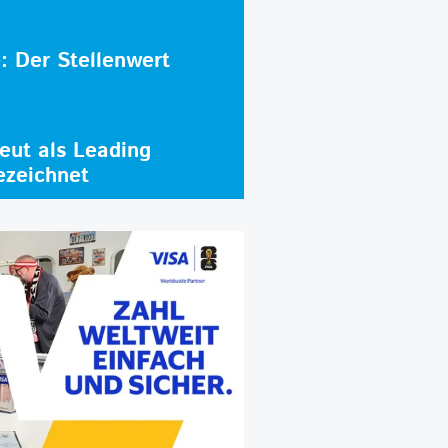
e: Der Stellenwert
ut als Leading
ezeichnet