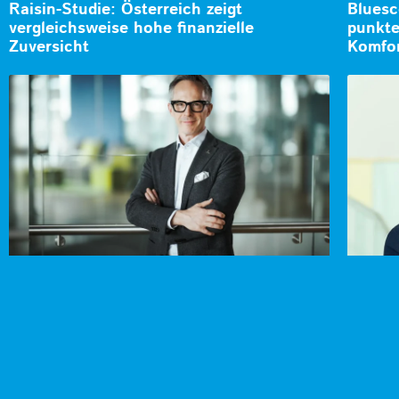
Raisin-Studie: Österreich zeigt
Bluesc
vergleichsweise hohe finanzielle
punkte
Zuversicht
Komfo