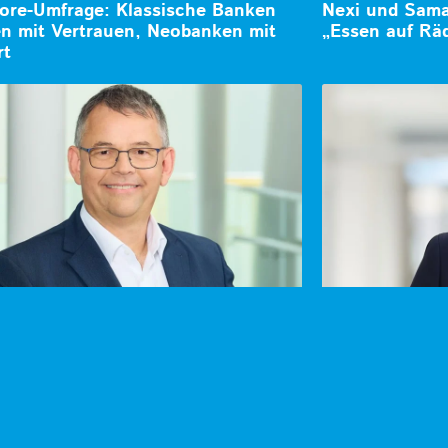
ore-Umfrage: Klassische Banken
Nexi und Samar
n mit Vertrauen, Neobanken mit
„Essen auf Rä
rt