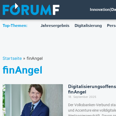
Innovation|D
Top-Themen:
Jahresergebnis
Digitalisierung
Pers
Startseite
»
finAngel
finAngel
Digitalisierungsoffe
finAngel
18. September 2025
Der Volksbanken-Verbund sta
und Accenture eine volldigita
Wertpapiergeschäft. Davon pr