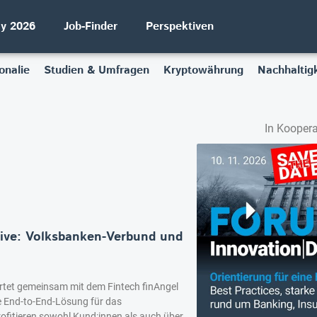
ay 2026
Job-Finder
Perspektiven
onalie
Studien & Umfragen
Kryptowährung
Nachhaltigk
In Koopera
nsive: Volksbanken-Verbund und
rtet gemeinsam mit dem Fintech finAngel
le End-to-End-Lösung für das
ofitieren sowohl Kund:innen als auch über