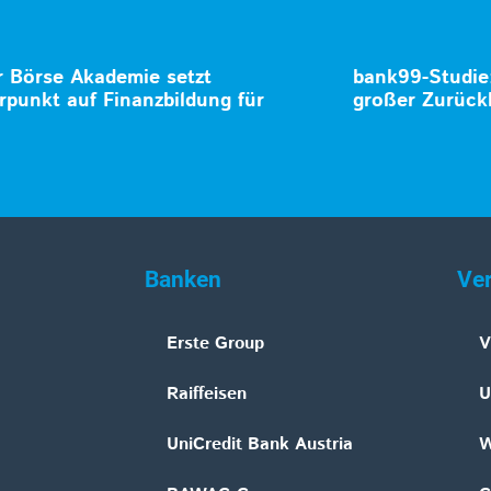
 Börse Akademie setzt
bank99-Studie
punkt auf Finanzbildung für
großer Zurüc
n
Banken
Ve
Erste Group
V
Raiffeisen
U
UniCredit Bank Austria
W