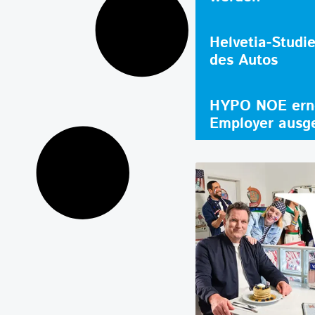
Helvetia-Studi
des Autos
HYPO NOE erne
Employer ausg