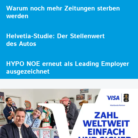
Warum noch mehr Zeitungen sterben
werden
Helvetia-Studie: Der Stellenwert
des Autos
HYPO NOE erneut als Leading Employer
ausgezeichnet