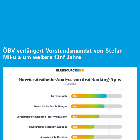
ÖBV verlängert Vorstandsmandat von Stefan
Mikula um weitere fünf Jahre