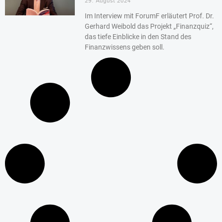
29. August 2024
Im Interview mit ForumF erläutert Prof. Dr.
Gerhard Weibold das Projekt „Finanzquiz“,
das tiefe Einblicke in den Stand des
Finanzwissens geben soll.