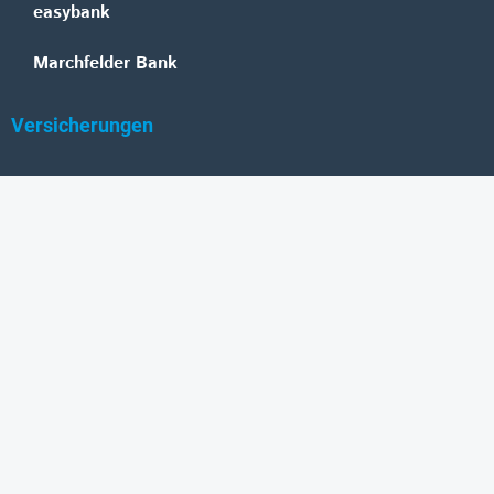
easybank
Marchfelder Bank
Versicherungen
Vienna Insurance Group
UNIQA
Wiener Städtische
Generali
Allianz
GRAWE
DONAU Versicherung