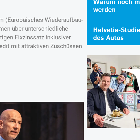
Warum noch me
werden
am (Europäisches Wiederaufbau-
men über unterschiedliche
Helvetia-Studi
des Autos
igen Fixzinssatz inklusiver
redit mit attraktiven Zuschüssen