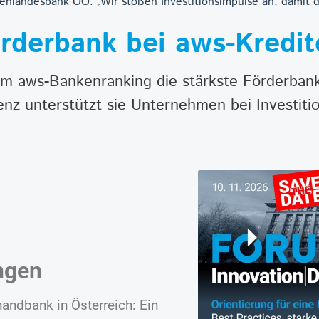
enlandesbank OÖ: „Wir stoßen Investitionsimpulse an, damit 
rderbank bei aws-Kredit
lem aws-Bankenranking die stärkste Förderbank
z unterstützt sie Unternehmen bei Investitio
ngen
andbank in Österreich: Ein