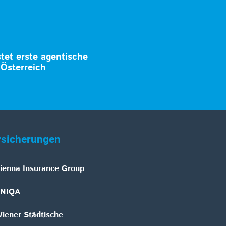
tet erste agentische
 Österreich
rsicherungen
ienna Insurance Group
NIQA
iener Städtische