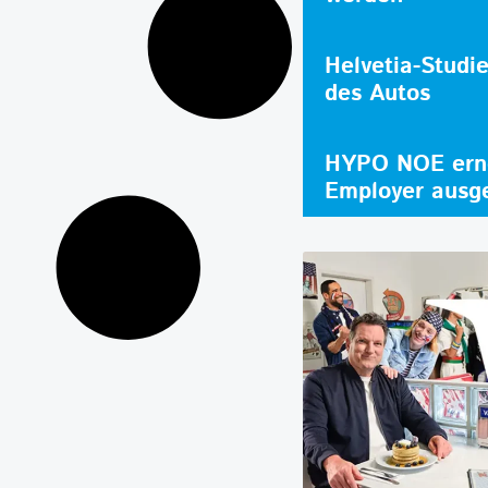
Helvetia-Studi
des Autos
HYPO NOE erne
Employer ausg