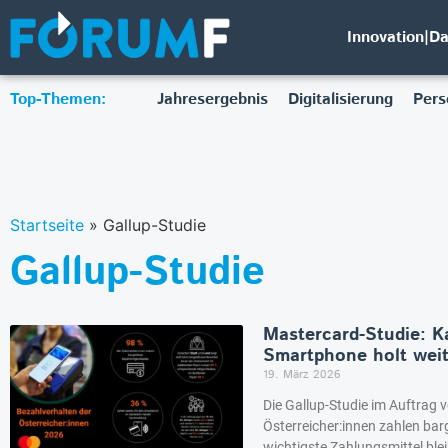
Innovation|D
Top-Themen:
Jahresergebnis
Digitalisierung
Pers
Startseite
»
Gallup-Studie
Gallup-Studie
Mastercard-Studie: K
Smartphone holt weit
19. März 2026
Die Gallup-Studie im Auftrag 
Österreicher:innen zahlen bar
wichtigste Zahlungsmittel blei