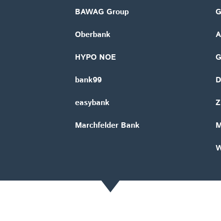
BAWAG Group
G
Oberbank
A
HYPO NOE
bank99
D
easybank
Z
Marchfelder Bank
M
W