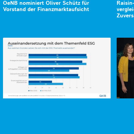
OeNB nominiert Oliver Schütz für
Raisin
Vorstand der Finanzmarktaufsicht
vergle
Zuvers