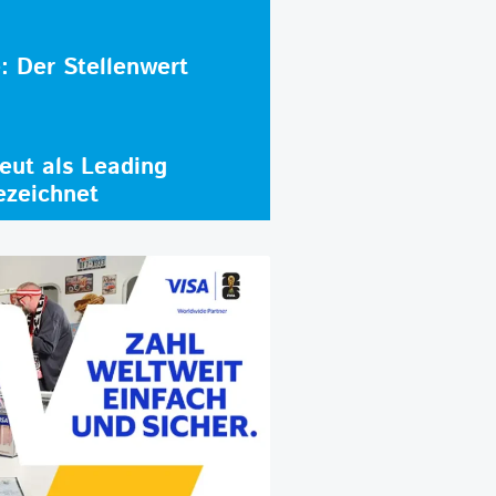
e: Der Stellenwert
ut als Leading
ezeichnet