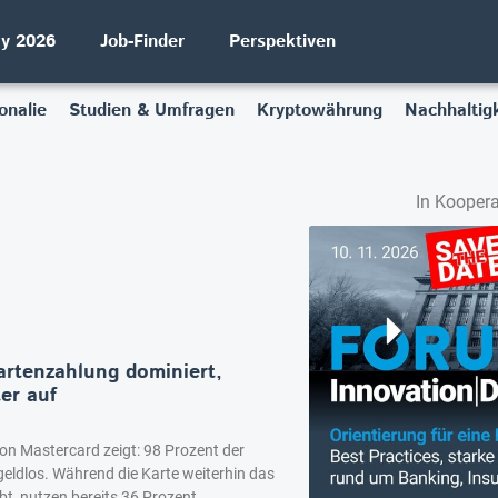
ay 2026
Job-Finder
Perspektiven
onalie
Studien & Umfragen
Kryptowährung
Nachhaltigk
In Koopera
artenzahlung dominiert,
er auf
von Mastercard zeigt: 98 Prozent der
geldlos. Während die Karte weiterhin das
bt, nutzen bereits 36 Prozent