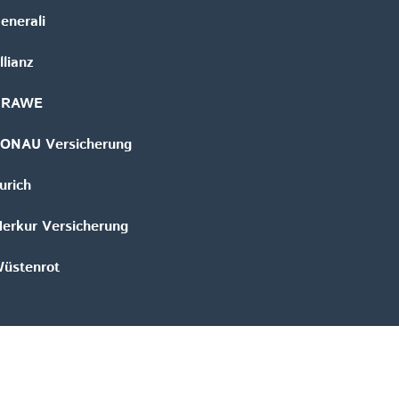
enerali
llianz
GRAWE
ONAU Versicherung
urich
erkur Versicherung
üstenrot