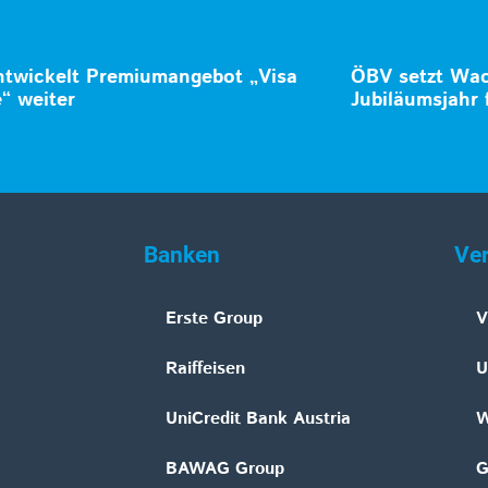
ntwickelt Premiumangebot „Visa
ÖBV setzt Wa
e“ weiter
Jubiläumsjahr 
Banken
Ve
Erste Group
V
Raiffeisen
U
UniCredit Bank Austria
W
BAWAG Group
G