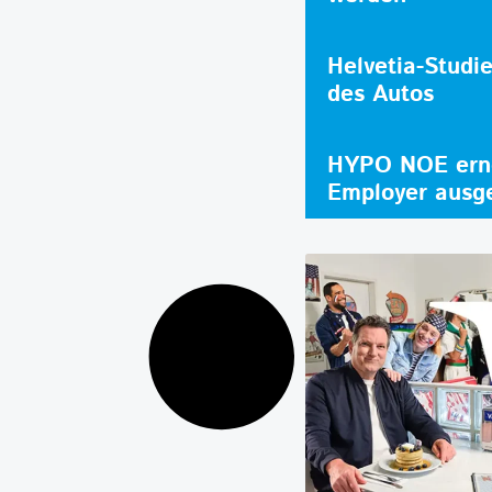
Helvetia-Studi
des Autos
HYPO NOE erne
Employer ausg