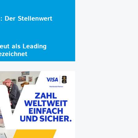
e: Der Stellenwert
ut als Leading
ezeichnet