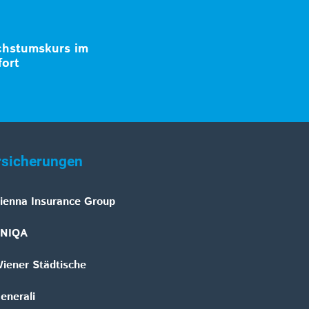
chstumskurs im
fort
rsicherungen
ienna Insurance Group
NIQA
iener Städtische
enerali