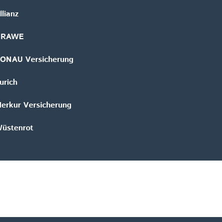
llianz
GRAWE
ONAU Versicherung
urich
erkur Versicherung
üstenrot