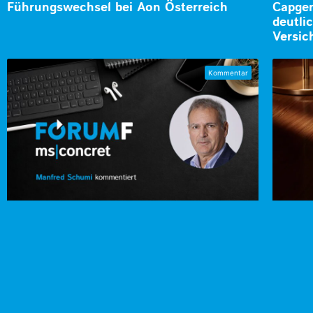
Führungswechsel bei Aon Österreich
Capgem
deutli
Versic