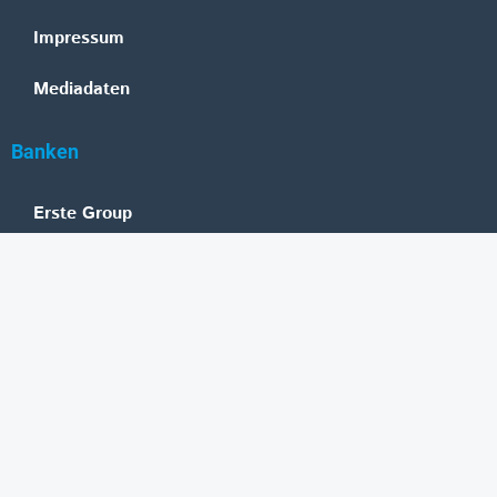
Impressum
Mediadaten
Banken
Erste Group
Raiffeisen
UniCredit Bank Austria
BAWAG Group
Oberbank
HYPO NOE