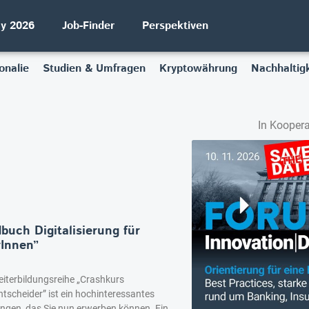
ay 2026
Job-Finder
Perspektiven
onalie
Studien & Umfragen
Kryptowährung
Nachhaltigk
In Koopera
dbuch Digitalisierung für
rInnen”
eiterbildungsreihe „Crashkurs
ntscheider” ist ein hochinteressantes
gen, das Sie nun erwerben können. Ein