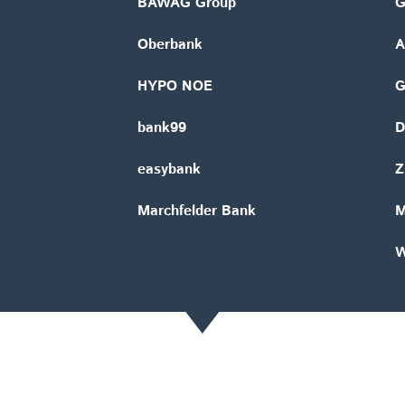
BAWAG Group
G
Oberbank
A
HYPO NOE
bank99
D
easybank
Z
Marchfelder Bank
M
W