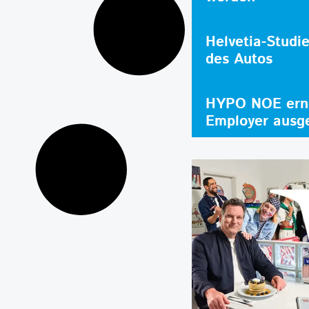
Helvetia-Studi
des Autos
HYPO NOE erne
Employer ausg