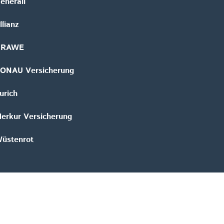
enerali
llianz
GRAWE
ONAU Versicherung
urich
erkur Versicherung
üstenrot