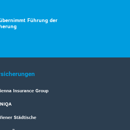
 übernimmt Führung der
herung
rsicherungen
ienna Insurance Group
NIQA
iener Städtische