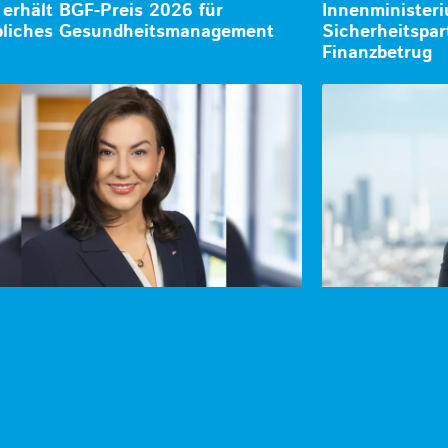
 erhält BGF-Preis 2026 für
Innenminister
bliches Gesundheitsmanagement
Sicherheitspar
Finanzbetrug