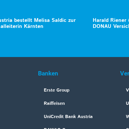
stria bestellt Melisa Saldic zur
Harald Riener
alleiterin Kärnten
DONAU Versic
Banken
Ve
Erste Group
V
Raiffeisen
U
UniCredit Bank Austria
W