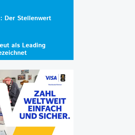
e: Der Stellenwert
ut als Leading
ezeichnet