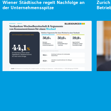
Wiener Städtische regelt Nachfolge an
Zurich
der Unternehmensspitze
Betrie