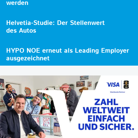
werden
Helvetia-Studie: Der Stellenwert
des Autos
HYPO NOE erneut als Leading Employer
ausgezeichnet