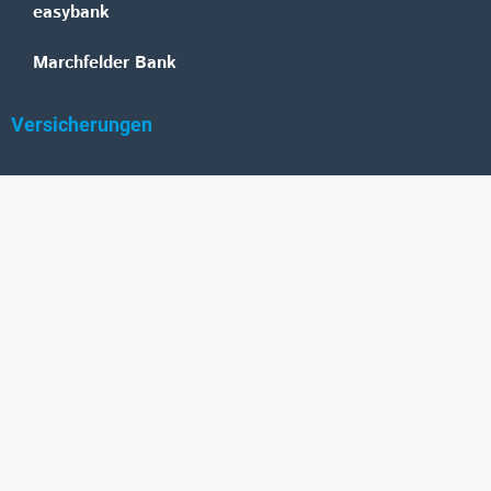
easybank
Marchfelder Bank
Versicherungen
Vienna Insurance Group
UNIQA
Wiener Städtische
Generali
Allianz
GRAWE
DONAU Versicherung