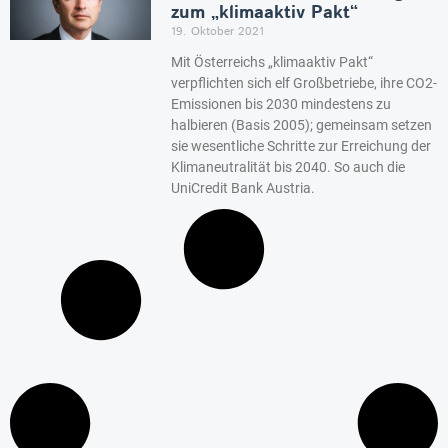
zum „klimaaktiv Pakt“
19. Oktober 2021
Mit Österreichs „klimaaktiv Pakt“
verpflichten sich elf Großbetriebe, ihre CO2-
Emissionen bis 2030 mindestens zu
halbieren (Basis 2005); gemeinsam setzen
sie wesentliche Schritte zur Erreichung der
Klimaneutralität bis 2040. So auch die
UniCredit Bank Austria.