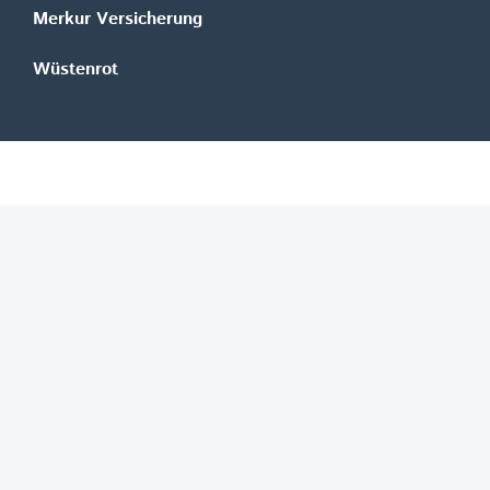
Merkur Versicherung
Wüstenrot
©
REGAL Verlagsgesellschaft m.b.H.
Innovation|Day 2026
Job-Finder