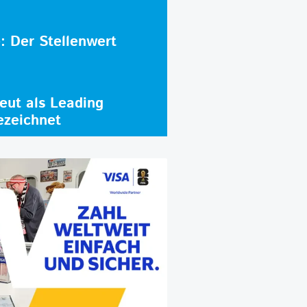
e: Der Stellenwert
ut als Leading
ezeichnet