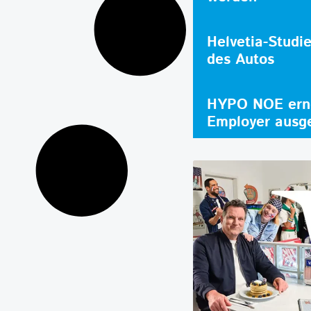
Helvetia-Studi
des Autos
HYPO NOE erne
Employer ausg