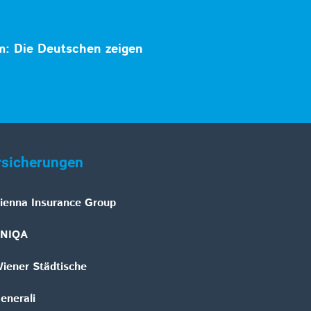
m: Die Deutschen zeigen
rsicherungen
ienna Insurance Group
NIQA
iener Städtische
enerali