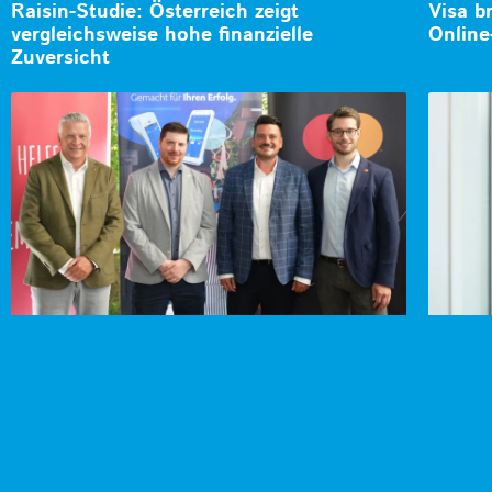
Raisin-Studie: Österreich zeigt
Visa b
vergleichsweise hohe finanzielle
Online
Zuversicht