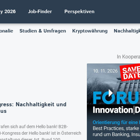
ay 2026
Job-Finder
Perspektiven
onalie
Studien & Umfragen
Kryptowährung
Nachhaltigk
In Koopera
ress: Nachhaltigkeit und
kus
rafen sich auf dem Hello bank! B2B-
-Kongress der Hello bank! ist in Österreich
ranstaltung dieser Art. Rund 100