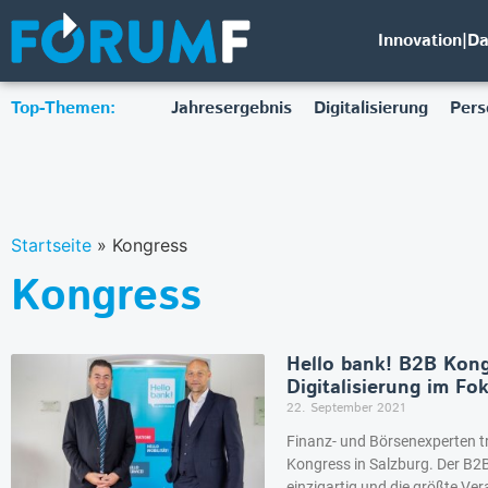
Innovation|D
Top-Themen:
Jahresergebnis
Digitalisierung
Pers
Startseite
»
Kongress
Kongress
Hello bank! B2B Kong
Digitalisierung im Fo
22. September 2021
Finanz- und Börsenexperten t
Kongress in Salzburg. Der B2B
einzigartig und die größte Ve