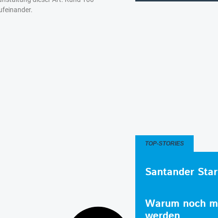
ufeinander.
TOP-STORIES
Santander Star
Warum noch me
werden