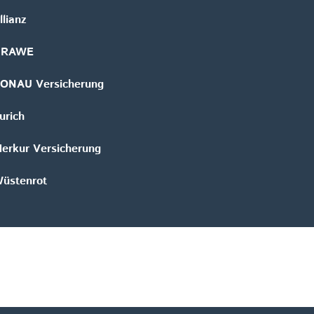
llianz
GRAWE
ONAU Versicherung
urich
erkur Versicherung
üstenrot