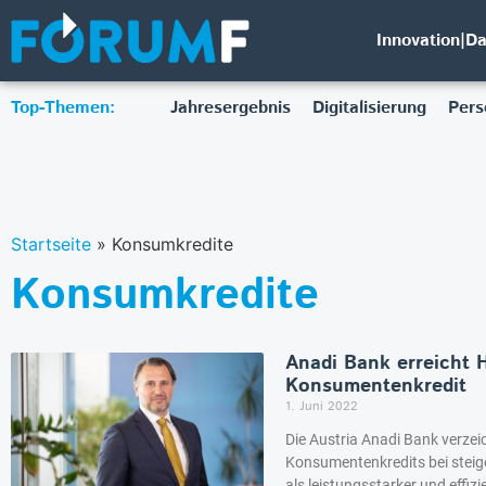
Innovation|D
Top-Themen:
Jahresergebnis
Digitalisierung
Pers
Startseite
»
Konsumkredite
Konsumkredite
Anadi Bank erreicht 
Konsumentenkredit
1. Juni 2022
Die Austria Anadi Bank verze
Konsumentenkredits bei steig
als leistungsstarker und effi