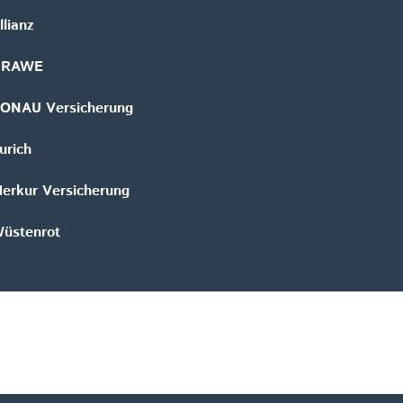
llianz
GRAWE
ONAU Versicherung
urich
erkur Versicherung
üstenrot