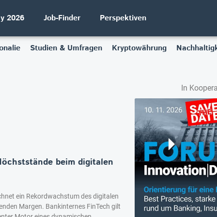
ay 2026
Job-Finder
Perspektiven
onalie
Studien & Umfragen
Kryptowährung
Nachhaltigk
In Koopera
Höchststände beim digitalen
ichnet ein Rekordwachstum des digitalen
enden Margen. Bankinternes FinTech gilt
zienter Motor eines dynamischen