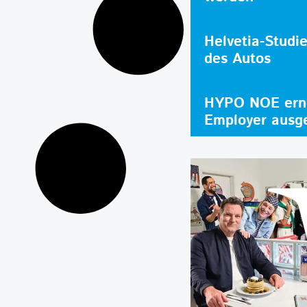
Helvetia-Studi
des Autos
HYPO NOE erne
Employer ausg