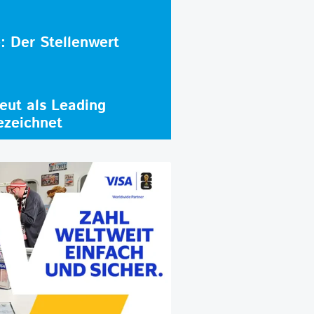
e: Der Stellenwert
ut als Leading
ezeichnet