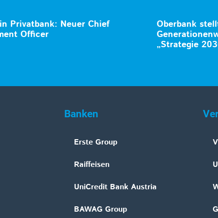
in Privatbank: Neuer Chief
Oberbank stell
ment Officer
Generationenw
„Strategie 203
Banken
Ve
Erste Group
V
Raiffeisen
U
UniCredit Bank Austria
W
BAWAG Group
G