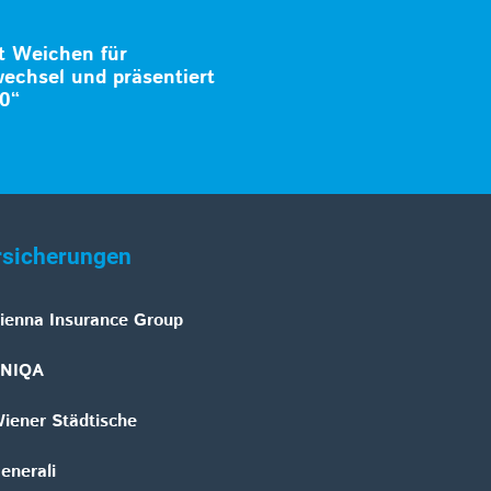
t Weichen für
echsel und präsentiert
0“
rsicherungen
ienna Insurance Group
NIQA
iener Städtische
enerali