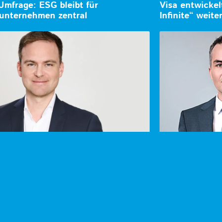
mfrage: ESG bleibt für
Visa entwicke
unternehmen zentral
Infinite“ weite