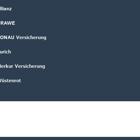
llianz
GRAWE
ONAU Versicherung
urich
erkur Versicherung
üstenrot