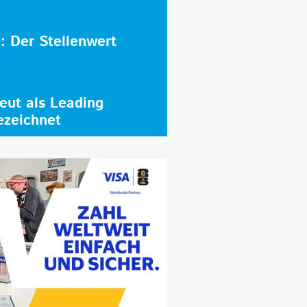
e: Der Stellenwert
ut als Leading
ezeichnet