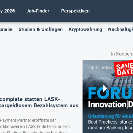
ay 2026
Job-Finder
Perspektiven
onalie
Studien & Umfragen
Kryptowährung
Nachhaltigk
In Koopera
complete statten LASK-
 bargeldlosem Bezahlsystem aus
m Payment Partner eröffnete der
aditionsverein LASK Ende Februar sein
ses Stadion: BesucherInnen bezahlen