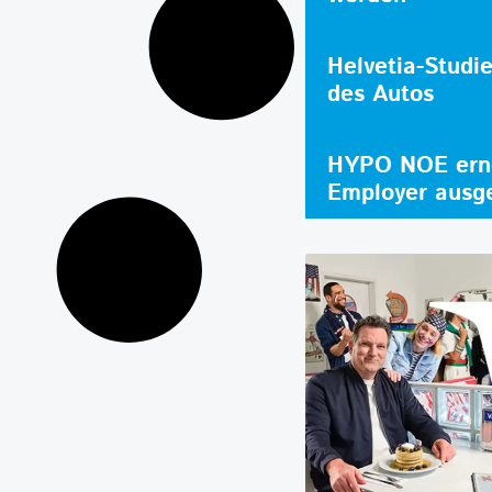
Helvetia-Studi
des Autos
HYPO NOE erne
Employer ausg