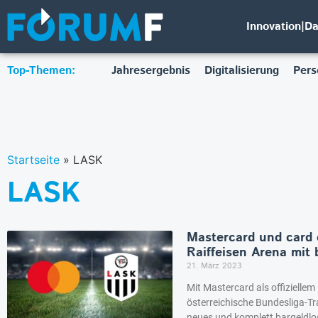
Innovation|D
Top-Themen:
Jahresergebnis
Digitalisierung
Pers
Startseite
»
LASK
LASK
Mastercard und card 
Raiffeisen Arena mit
21. März 2023
Mit Mastercard als offizielle
österreichische Bundesliga-Tr
neues und komplett bargeldlo