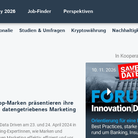
ay 2026
Job-Finder
Perspektiven
onalie
Studien & Umfragen
Kryptowährung
Nachhaltigk
In Koopera
op-Marken präsentieren ihre
h datengetriebenes Marketing
ata Driven am 23. und 24. April 2024 in
ting-ExpertInnen, wie Marken und
n Marketing effektiv, effizient und vor