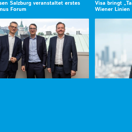
isen Salzburg veranstaltet erstes
Visa bringt „
smus Forum
Wiener Linien