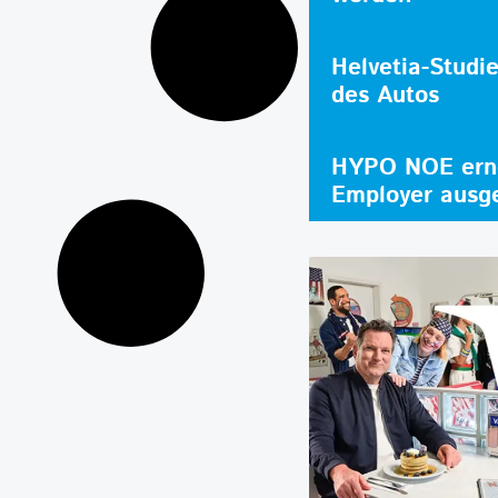
Helvetia-Studi
des Autos
HYPO NOE erne
Employer ausg