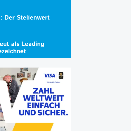
e: Der Stellenwert
ut als Leading
ezeichnet