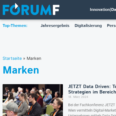
Innovation|D
Top-Themen:
Jahresergebnis
Digitalisierung
Pers
Startseite
»
Marken
Marken
JETZT Data Driven: T
Strategien im Bereic
18. März 2024
Bei der Fachkonferenz JETZT D
Wien vermitteln Digital-Marke
Unternehmen mittels Data Drive