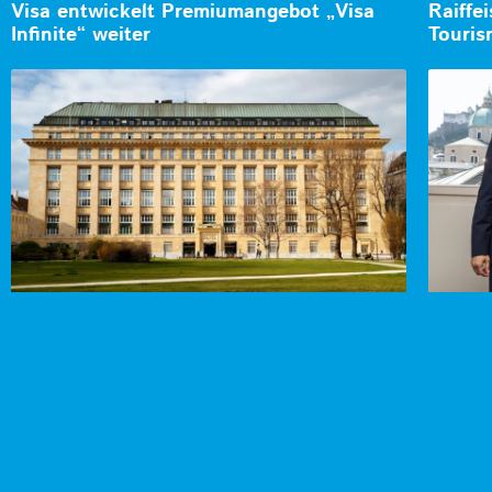
Visa entwickelt Premiumangebot „Visa
Raiffe
Infinite“ weiter
Touri