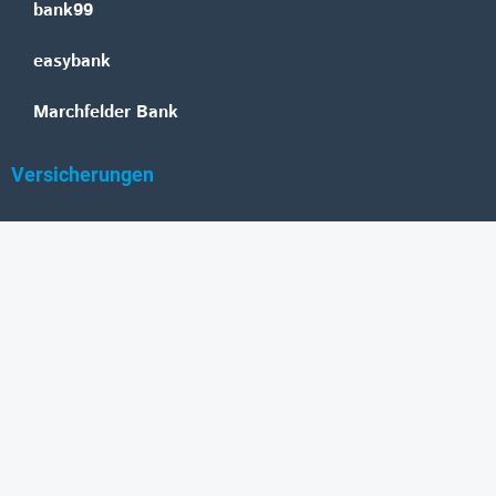
bank99
easybank
Marchfelder Bank
Versicherungen
Vienna Insurance Group
UNIQA
Wiener Städtische
Generali
Allianz
GRAWE