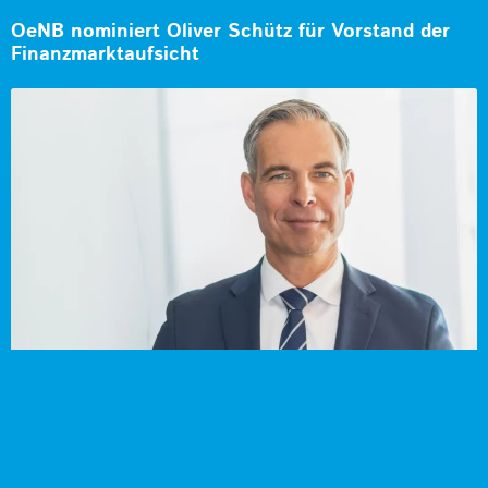
OeNB nominiert Oliver Schütz für Vorstand der
Finanzmarktaufsicht