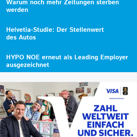
Warum noch mehr Zeitungen sterben
werden
Helvetia-Studie: Der Stellenwert
des Autos
HYPO NOE erneut als Leading Employer
ausgezeichnet