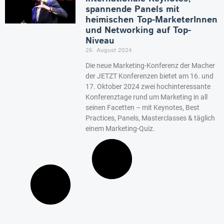
spannende Panels mit
heimischen Top-MarketerInnen
und Networking auf Top-
Niveau
26. August 2024
Die neue Marketing-Konferenz der Macher
der JETZT Konferenzen bietet am 16. und
17. Oktober 2024 zwei hochinteressante
Konferenztage rund um Marketing in all
seinen Facetten – mit Keynotes, Best
Practices, Panels, Masterclasses & täglich
einem Marketing-Quiz.