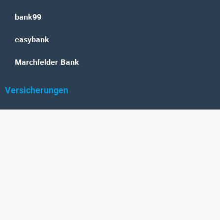
bank99
easybank
Marchfelder Bank
Versicherungen
Vienna Insurance Group
UNIQA
Wiener Städtische
Generali
Allianz