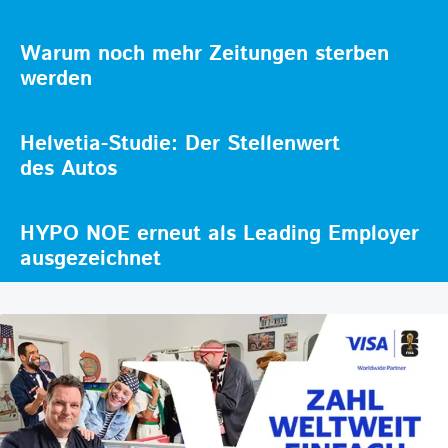
Warum noch mehr Zeitungen sterben
werden
Helvetia-Studie: Der Stellenwert
des Autos
HYPO NOE erneut als Leading Employer
ausgezeichnet