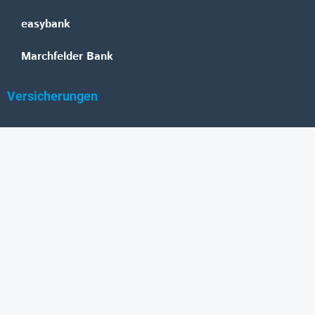
easybank
Marchfelder Bank
Versicherungen
Vienna Insurance Group
UNIQA
Wiener Städtische
Generali
Allianz
GRAWE