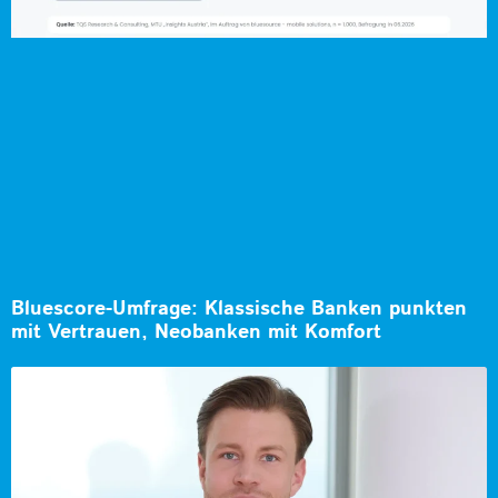
Bluescore-Umfrage: Klassische Banken punkten
mit Vertrauen, Neobanken mit Komfort