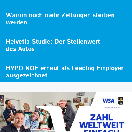
Warum noch mehr Zeitungen sterben
werden
Helvetia-Studie: Der Stellenwert
des Autos
HYPO NOE erneut als Leading Employer
ausgezeichnet