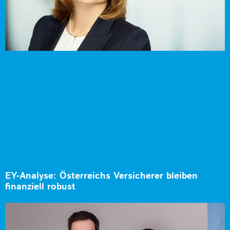
EY-Analyse: Österreichs Versicherer bleiben
finanziell robust