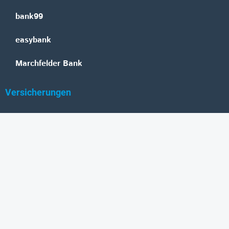
bank99
easybank
Marchfelder Bank
Versicherungen
Vienna Insurance Group
UNIQA
Wiener Städtische
Generali
Allianz