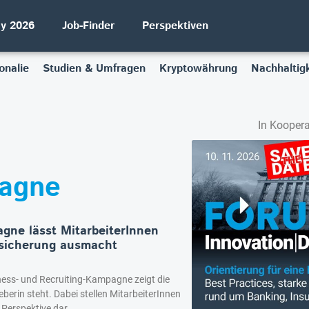
ay 2026
Job-Finder
Perspektiven
onalie
Studien & Umfragen
Kryptowährung
Nachhaltigk
In Koopera
pagne
gne lässt MitarbeiterInnen
rsicherung ausmacht
ess- und Recruiting-Kampagne zeigt die
eberin steht. Dabei stellen MitarbeiterInnen
Perspektive dar.