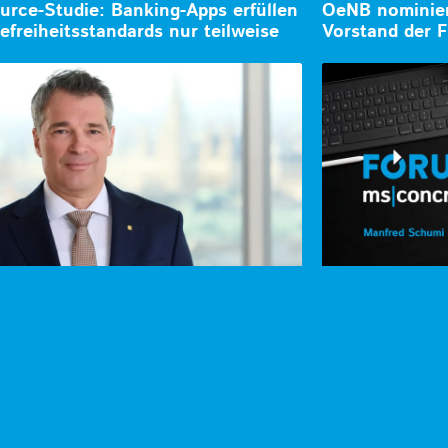
urce-Studie: Banking-Apps erfüllen
OeNB nominiert
refreiheitsstandards nur teilweise
Vorstand der F