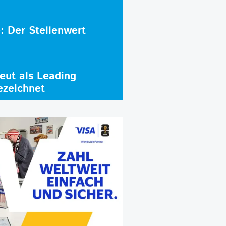
e: Der Stellenwert
ut als Leading
ezeichnet