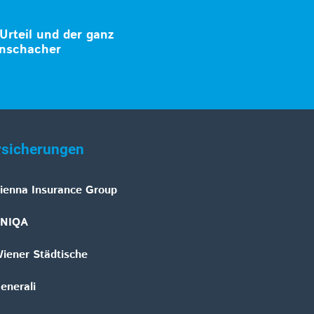
rteil und der ganz
nschacher
rsicherungen
ienna Insurance Group
NIQA
iener Städtische
enerali