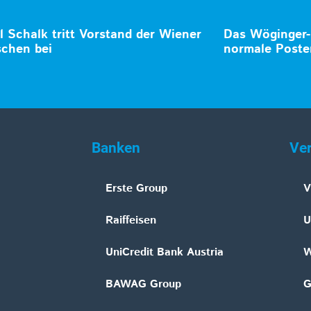
 Schalk tritt Vorstand der Wiener
Das Wöginger-U
schen bei
normale Poste
Banken
Ve
Erste Group
V
Raiffeisen
U
UniCredit Bank Austria
W
BAWAG Group
G