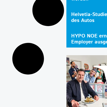
Helvetia-Studi
des Autos
HYPO NOE erne
Employer ausg