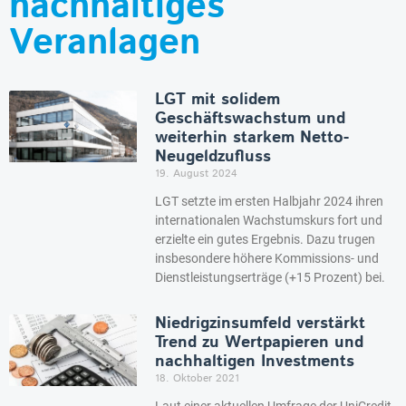
nachhaltiges
Veranlagen
LGT mit solidem
Geschäftswachstum und
weiterhin starkem Netto-
Neugeldzufluss
19. August 2024
LGT setzte im ersten Halbjahr 2024 ihren
internationalen Wachstumskurs fort und
erzielte ein gutes Ergebnis. Dazu trugen
insbesondere höhere Kommissions- und
Dienstleistungserträge (+15 Prozent) bei.
Niedrigzinsumfeld verstärkt
Trend zu Wertpapieren und
nachhaltigen Investments
18. Oktober 2021
Laut einer aktuellen Umfrage der UniCredit