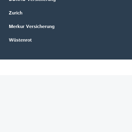
Zurich
Merkur Versicherung
Wüstenrot
©
REGAL Verlagsgesellschaft m.b.H.