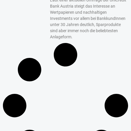
Bank Austria steigt das Interesse an
Wertpapieren und nachhaltigen
Investments vor allem bei BankkundInnen
unter 30 Jahren deutlich, Sparprodukte
sind aber immer noch die beliebtesten
Anlageform.