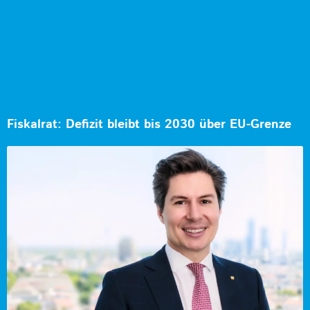
Fiskalrat: Defizit bleibt bis 2030 über EU-Grenze