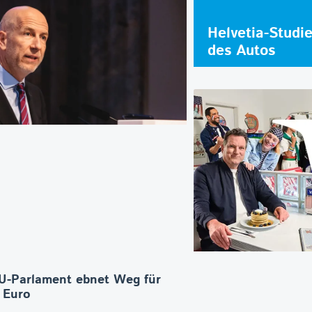
Helvetia-Studi
des Autos
U-Parlament ebnet Weg für
n Euro