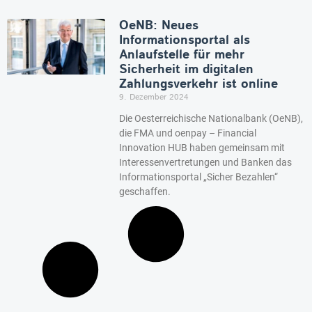
OeNB: Neues
Informationsportal als
Anlaufstelle für mehr
Sicherheit im digitalen
Zahlungsverkehr ist online
9. Dezember 2024
Die Oesterreichische Nationalbank (OeNB),
die FMA und oenpay – Financial
Innovation HUB haben gemeinsam mit
Interessenvertretungen und Banken das
Informationsportal „Sicher Bezahlen“
geschaffen.