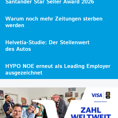
Santander Star Seller Award 2026
Warum noch mehr Zeitungen sterben
werden
Helvetia-Studie: Der Stellenwert
des Autos
HYPO NOE erneut als Leading Employer
ausgezeichnet