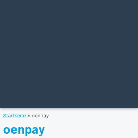
Startseite
»
oenpay
oenpay