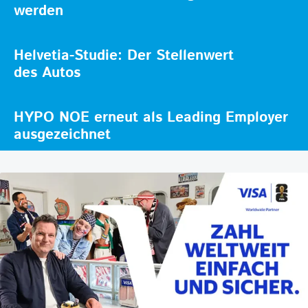
werden
Helvetia-Studie: Der Stellenwert
des Autos
HYPO NOE erneut als Leading Employer
ausgezeichnet