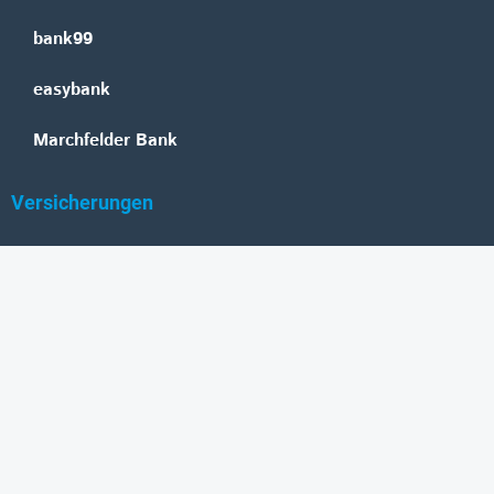
bank99
easybank
Marchfelder Bank
Versicherungen
Vienna Insurance Group
UNIQA
Wiener Städtische
Generali
Allianz