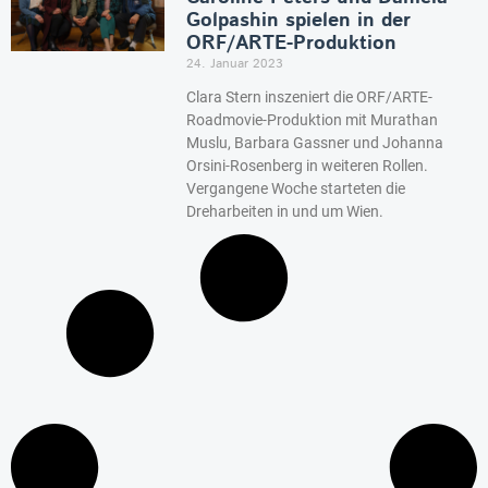
Golpashin spielen in der
ORF/ARTE-Produktion
24. Januar 2023
Clara Stern inszeniert die ORF/ARTE-
Roadmovie-Produktion mit Murathan
Muslu, Barbara Gassner und Johanna
Orsini-Rosenberg in weiteren Rollen.
Vergangene Woche starteten die
Dreharbeiten in und um Wien.