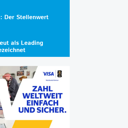
e: Der Stellenwert
ut als Leading
ezeichnet