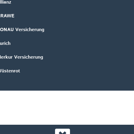
llianz
GRAWE
ONAU Versicherung
urich
erkur Versicherung
üstenrot