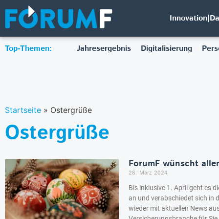
Innovation|D
Top-Themen:
Jahresergebnis
Digitalisierung
Pers
Startseite
»
Ostergrüße
Ostergrüße
ForumF wünscht allen
28. März 2024
Bis inklusive 1. April geht es
an und verabschiedet sich in d
wieder mit aktuellen News aus
Versicherungsbranche für Sie