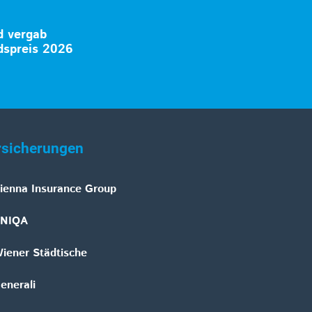
 vergab
spreis 2026
rsicherungen
ienna Insurance Group
NIQA
iener Städtische
enerali