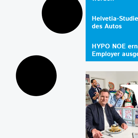
Helvetia-Studi
des Autos
HYPO NOE erne
Employer ausg