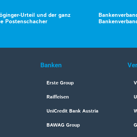
ginger-Urteil und der ganz
Bankenverband
le Postenschacher
Bankenverband
Banken
Ve
Erste Group
V
Raiffeisen
U
UniCredit Bank Austria
W
BAWAG Group
G