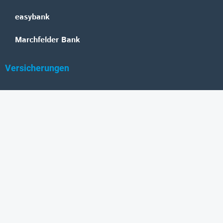
easybank
Marchfelder Bank
Versicherungen
Vienna Insurance Group
UNIQA
Wiener Städtische
Generali
Allianz
GRAWE