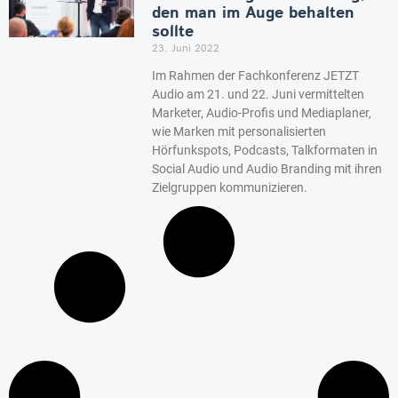
den man im Auge behalten
sollte
23. Juni 2022
Im Rahmen der Fachkonferenz JETZT
Audio am 21. und 22. Juni vermittelten
Marketer, Audio-Profis und Mediaplaner,
wie Marken mit personalisierten
Hörfunkspots, Podcasts, Talkformaten in
Social Audio und Audio Branding mit ihren
Zielgruppen kommunizieren.