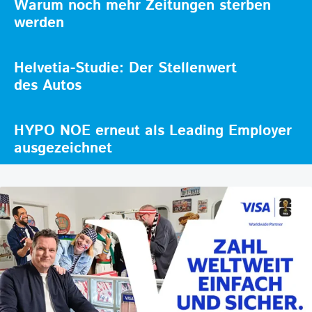
Warum noch mehr Zeitungen sterben
werden
Helvetia-Studie: Der Stellenwert
des Autos
HYPO NOE erneut als Leading Employer
ausgezeichnet