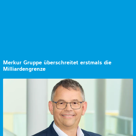
Merkur Gruppe überschreitet erstmals die
Milliardengrenze