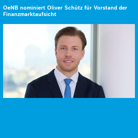
OeNB nominiert Oliver Schütz für Vorstand der
Finanzmarktaufsicht