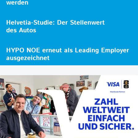
werden
Helvetia-Studie: Der Stellenwert
des Autos
HYPO NOE erneut als Leading Employer
ausgezeichnet