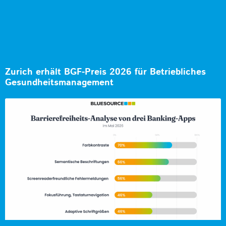
Zurich erhält BGF-Preis 2026 für Betriebliches
Gesundheitsmanagement