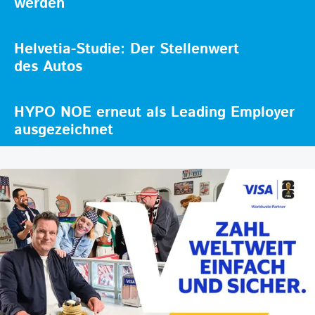
werden
Helvetia-Studie: Der Stellenwert
des Autos
HYPO NOE erneut als Leading Employer
ausgezeichnet