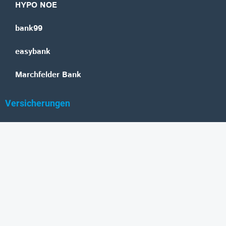
HYPO NOE
bank99
easybank
Marchfelder Bank
Versicherungen
Vienna Insurance Group
UNIQA
Wiener Städtische
Generali
Allianz