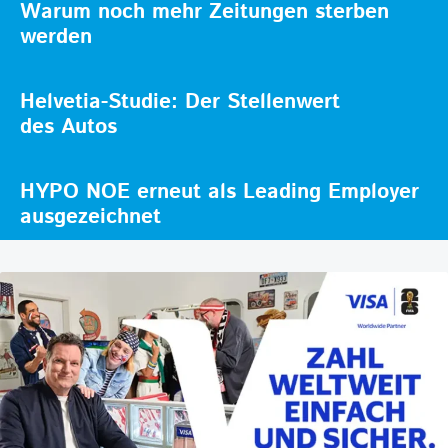
Warum noch mehr Zeitungen sterben
werden
Helvetia-Studie: Der Stellenwert
des Autos
HYPO NOE erneut als Leading Employer
ausgezeichnet