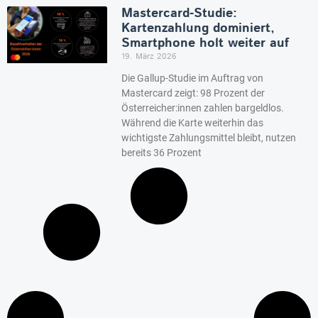
Mastercard-Studie:
Kartenzahlung dominiert,
Smartphone holt weiter auf
19. März 2026
Die Gallup-Studie im Auftrag von
Mastercard zeigt: 98 Prozent der
Österreicher:innen zahlen bargeldlos.
Während die Karte weiterhin das
wichtigste Zahlungsmittel bleibt, nutzen
bereits 36 Prozent