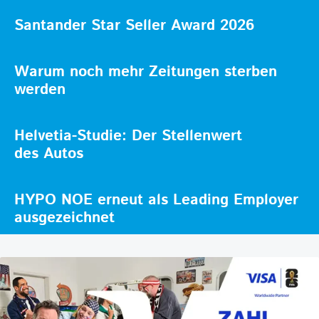
Santander Star Seller Award 2026
Warum noch mehr Zeitungen sterben
werden
Helvetia-Studie: Der Stellenwert
des Autos
HYPO NOE erneut als Leading Employer
ausgezeichnet